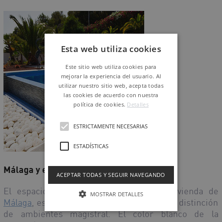
Esta web utiliza cookies
Este sitio web utiliza cookies para
mejorar la experiencia del usuario. Al
utilizar nuestro sitio web, acepta todas
las cookies de acuerdo con nuestra
política de cookies.
Detalles
ESTRICTAMENTE NECESARIAS
ESTADÍSTICAS
Málaga y el sol
ACEPTAR TODAS Y SEGUIR NAVEGANDO
El espacio estrella de esta magnífica vivienda de
MOSTRAR DETALLES
Málaga
, es su exterior, en él se resalta una distinción
de ambientes magistral. El color blanco de la