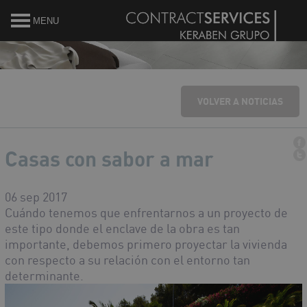
MENU
VOLVER A NOTICIAS
Casas con sabor a mar
06 sep 2017
Cuándo tenemos que enfrentarnos a un proyecto de
este tipo donde el enclave de la obra es tan
importante, debemos primero proyectar la vivienda
con respecto a su relación con el entorno tan
determinante.