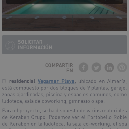
SOLICITAR
INFORMACIÓN
COMPARTIR
EN
El
residencial
Vegamar Playa
,
ubicado en Almería,
está compuesto por dos bloques de 9 plantas, garaje,
zonas ajardinadas, piscina y espacios comunes, como
ludoteca, sala de coworking, gimnasio o spa.
Para el proyecto, se ha dispuesto de varios materiales
de Keraben Grupo. Podemos ver el Portobello Roble
de Keraben en la ludoteca, la sala co-working, el spa