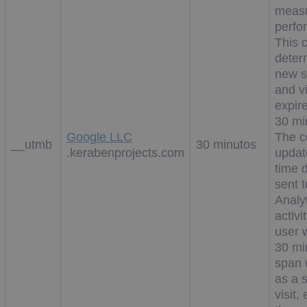
measu
perfo
This 
deter
new s
and v
expire
30 mi
Google LLC
The c
__utmb
30 minutos
.kerabenprojects.com
updat
time d
sent 
Analy
activi
user w
30 min
span 
as a s
visit, 