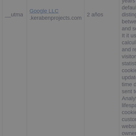
years
defau
Google LLC
__utma
2 años
disti
.kerabenprojects.com
betwe
and s
It it 
calcu
and r
visitor
statis
cookie
updat
time d
sent 
Analy
lifesp
cooki
custo
websi
owner