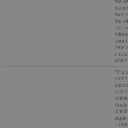
the u
leave
then r
the si
return
minute
count
new vi
a retu
visitor
This 
name 
assoc
with 
Unive
Analyt
which
signif
updat