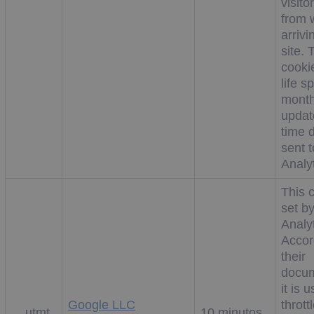
visit
from 
arrivi
site. 
cooki
life s
month
updat
time d
sent 
Analyt
This c
set b
Analyt
Accor
their
docum
it is 
Google LLC
thrott
__utmt
10 minutos