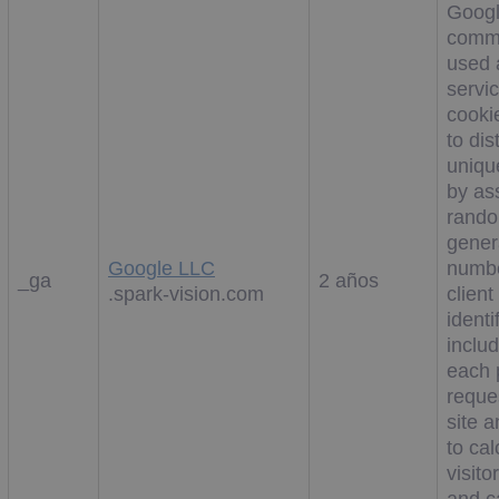
Googl
comm
used 
servic
cooki
to dis
uniqu
by as
rando
gener
Google LLC
numbe
_ga
2 años
.spark-vision.com
client
identif
includ
each 
reques
site 
to cal
visito