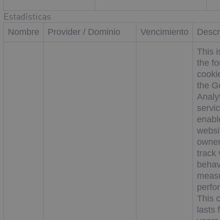
Estadísticas
Nombre
Provider / Dominio
Vencimiento
Descr
This i
the f
cooki
the G
Analy
servi
enabl
websi
owner
track 
behav
measu
perfo
This 
lasts 