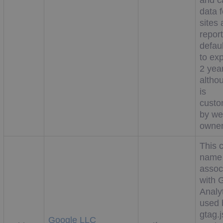
and 
data f
sites 
repor
defaul
to exp
2 yea
altho
is
custo
by we
owner
This 
name 
assoc
with 
Analyt
used 
gtag.
Google LLC