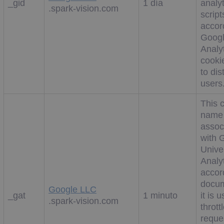
_gid
1 día
analyt
.spark-vision.com
scrip
accor
Goog
Analyt
cooki
to dis
users
This 
name 
assoc
with 
Unive
Analyt
accor
docum
Google LLC
_gat
1 minuto
it is 
.spark-vision.com
thrott
reques