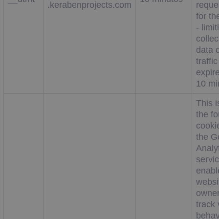
.kerabenprojects.com
reque
for th
- limi
collec
data 
traffic
expire
10 mi
This i
the f
cooki
the G
Analy
servi
enabl
websi
owner
track 
behav