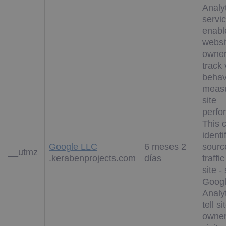
Analy
servi
enabl
websi
owner
track 
behav
measu
site
perfo
This 
identi
Google LLC
6 meses 2
sourc
__utmz
.kerabenprojects.com
días
traffic
site -
Goog
Analy
tell si
owner