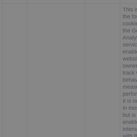
This i
the f
cooki
the G
Analy
servi
enabl
websi
owner
track 
behav
measu
perfo
It is 
in mos
but is
enabl
intero
with t