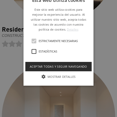
Esta web utiliza cookies
Este sitio web utiliza cookies para
mejorar la experiencia del usuario. Al
utilizar nuestro sitio web, acepta todas
las cookies de acuerdo con nuestra
Residencial Valparaíso , Madrid
política de cookies.
Detalles
CONSTRUCTORA PECSA
ESTRICTAMENTE NECESARIAS
ESTADÍSTICAS
ACEPTAR TODAS Y SEGUIR NAVEGANDO
MOSTRAR DETALLES