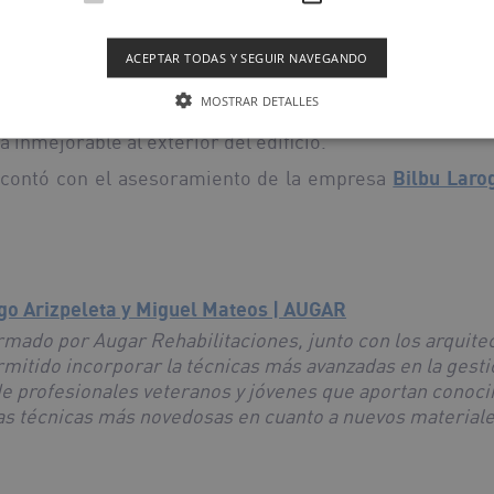
plearon más de
500m2
de
baldosas cerámicas
de la firm
co.
ACEPTAR TODAS Y SEGUIR NAVEGANDO
y Miguel Mateos
junto con
José Luis Ausín
, gerente
MOSTRAR DETALLES
ción Lava
en formato 100x50 y colores Beige y Grafito
 inmejorable al exterior del edificio.
e contó con el asesoramiento de la empresa
Bilbu Laro
igo Arizpeleta y Miguel Mateos | AUGAR
mado por Augar Rehabilitaciones, junto con los arquitec
mitido incorporar la técnicas más avanzadas en la gesti
e profesionales veteranos y jóvenes que aportan conoci
 las técnicas más novedosas en cuanto a nuevos material