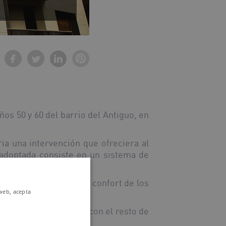
ños 50 y 60 del barrio del Antiguo, en
ria una intervención que ofreciera al
 adoptada consiste en un sistema de
o que incrementaran el confort de los
 web, acepta
 gracias al contraste con el resto de