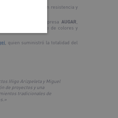
a Keraben, que aportan resistencia y
 e ingeniero de la empresa
AUGAR
,
, creando un contraste de colores y
gei
, quien suministró la totalidad del
tos Iñigo Arizpeleta y Miguel
ón de proyectos y una
mientos tradicionales de
es.»