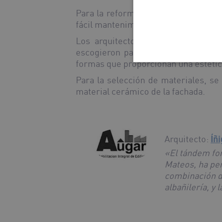
Para la reforma del edificio se em
fácil mantenimiento de un modo úni
Los arquitectos
Íñigo Arizpeleta 
escogieron para la fachada la
colec
formas que proporcionan una estética
Para la selección de materiales, s
material cerámico de la fachada.
Arquitecto:
Íñ
«El tándem for
Mateos, ha per
combinación d
albañilería, y