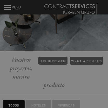
MENU
Debe activar javascript para ver el mapa
Vuestros
SUBE
TU
PROYECTO
VER MAPA
PROYECTOS
proyectos,
nuestro
producto
TODOS
HOTELES
VIVIENDAS