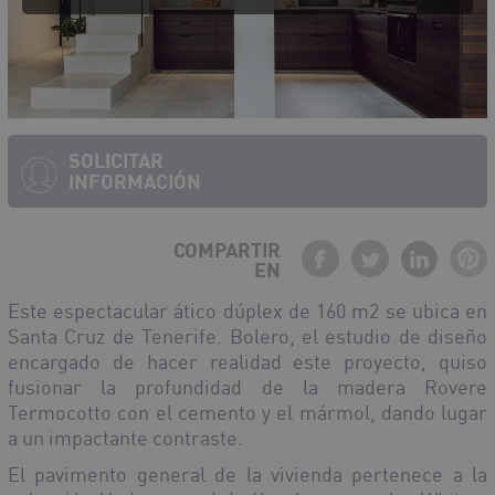
SOLICITAR
INFORMACIÓN
COMPARTIR
EN
Este espectacular ático dúplex de 160 m2 se ubica en
Santa Cruz de Tenerife. Bolero, el estudio de diseño
encargado de hacer realidad este proyecto, quiso
fusionar la profundidad de la madera Rovere
Termocotto con el cemento y el mármol, dando lugar
a un impactante contraste.
El pavimento general de la vivienda pertenece a la