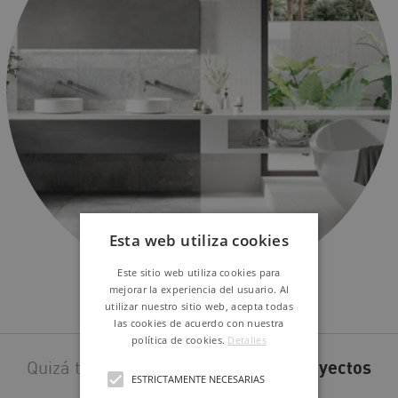
Esta web utiliza cookies
Este sitio web utiliza cookies para
mejorar la experiencia del usuario. Al
UNDERGROUND
utilizar nuestro sitio web, acepta todas
las cookies de acuerdo con nuestra
política de cookies.
Detalles
Quizá también te interesen estos
proyectos
ESTRICTAMENTE NECESARIAS