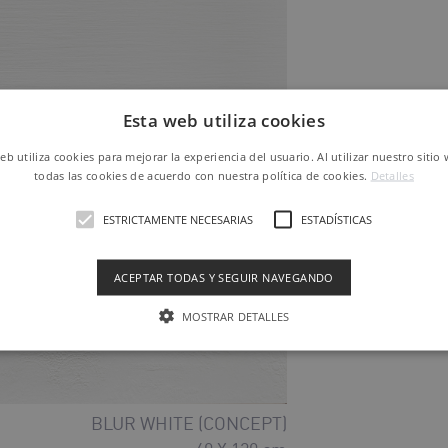
Esta web utiliza cookies
HORIZON WHITE
40 X 120 cm
web utiliza cookies para mejorar la experiencia del usuario. Al utilizar nuestro sitio
Ref. KWE6C010
todas las cookies de acuerdo con nuestra política de cookies.
Detalles
ESTRICTAMENTE NECESARIAS
ESTADÍSTICAS
ACEPTAR TODAS Y SEGUIR NAVEGANDO
MOSTRAR DETALLES
BLUR WHITE (CONCEPT)