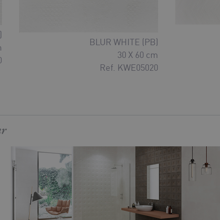
)
BLUR WHITE (PB)
m
30 X 60 cm
0
Ref. KWE05020
ar