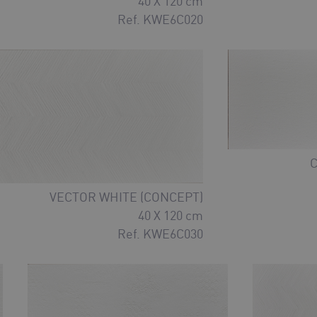
40 X 120 cm
Ref. KWE6C020
C
VECTOR WHITE (CONCEPT)
40 X 120 cm
Ref. KWE6C030