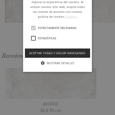
mejorar la experiencia del usuario. Al
utilizar nuestro sitio web, acepta todas
las cookies de acuerdo con nuestra
política de cookies.
Detalles
AVORIO
ESTRICTAMENTE NECESARIAS
120 X 60 cm
ESTADÍSTICAS
Ref. P0002440
ACEPTAR TODAS Y SEGUIR NAVEGANDO
Revestimiento
MOSTRAR DETALLES
AVORIO
30 X 90 cm