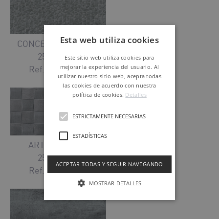
Esta web utiliza cookies
CONCEPT GRAPHITE
25 X 50 cm
Este sitio web utiliza cookies para
mejorar la experiencia del usuario. Al
Ref. KUYTP00G
utilizar nuestro sitio web, acepta todas
las cookies de acuerdo con nuestra
política de cookies.
Detalles
ESTRICTAMENTE NECESARIAS
ESTADÍSTICAS
ART GRAPHITE
25 X 50 cm
ACEPTAR TODAS Y SEGUIR NAVEGANDO
Ref. KUYTP01G
MOSTRAR DETALLES